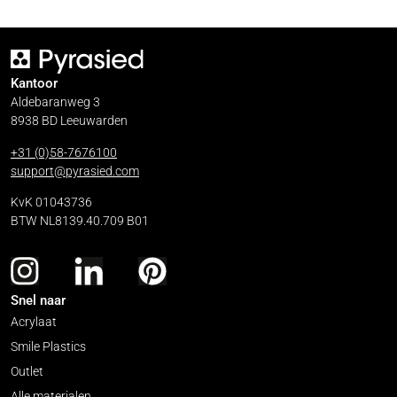
Kantoor
Aldebaranweg 3
8938 BD Leeuwarden
+31 (0)58-7676100
support@pyrasied.com
KvK 01043736
BTW NL8139.40.709 B01
Snel naar
Acrylaat
Smile Plastics
Outlet
Alle materialen