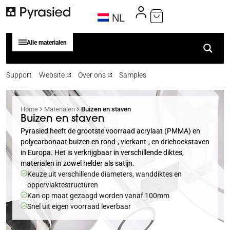
NL
Alle materialen
Support
Website
Over ons
Samples
Home
Materialen
Buizen en staven
Buizen en staven
Pyrasied heeft de grootste voorraad acrylaat (PMMA) en
polycarbonaat buizen en rond-, vierkant-, en driehoekstaven
in Europa. Het is verkrijgbaar in verschillende diktes,
materialen in zowel helder als satijn.
Keuze uit verschillende diameters, wanddiktes en
oppervlaktestructuren
Kan op maat gezaagd worden vanaf 100mm
Snel uit eigen voorraad leverbaar