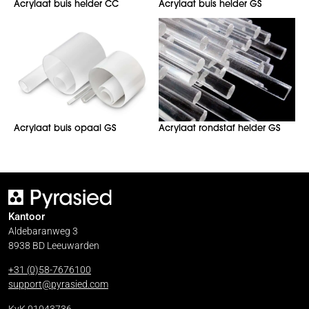
Acrylaat buis helder CC
Acrylaat buis helder GS
Acrylaat buis opaal GS
Acrylaat rondstaf helder GS
Kantoor
Aldebaranweg 3
8938 BD Leeuwarden
+31 (0)58-7676100
support@pyrasied.com
KvK 01043736