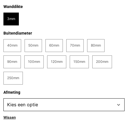
Wanddikte
3mm
Buitendiameter
40mm
50mm
60mm
70mm
80mm
90mm
100mm
120mm
150mm
200mm
250mm
Afmeting
Wissen