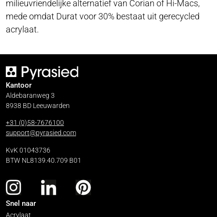
milieuvriendelijke alternatief van Corian of Hi-Macs,
mede omdat Durat voor 30% bestaat uit gerecycled
acrylaat.
Kantoor
Aldebaranweg 3
8938 BD Leeuwarden
+31 (0)58-7676100
support@pyrasied.com
KvK 01043736
BTW NL8139.40.709 B01
Snel naar
Acrylaat