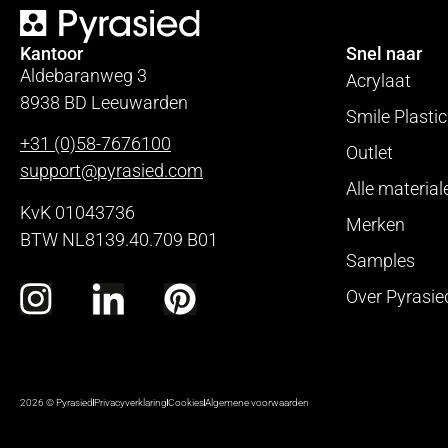
Kantoor
Snel naar
Aldebaranweg 3
Acrylaat
8938 BD Leeuwarden
Smile Plasti
+31 (0)58-7676100
Outlet
support@pyrasied.com
Alle material
KvK 01043736
Merken
BTW NL8139.40.709 B01
Samples
Over Pyrasie
2026 © Pyrasied
Privacyverklaring
Cookies
Algemene voorwaarden