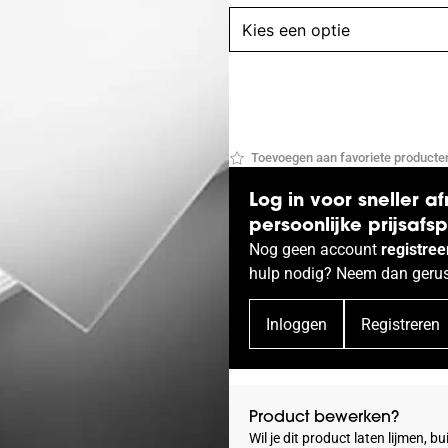
Toevoegen aan favoriete producte
Log in voor sneller af
persoonlijke prijsafs
Nog geen account
registree
hulp nodig? Neem dan geru
Inloggen
Registreren
Product bewerken?
Wil je dit product laten lijmen, 