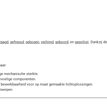
zaagd
,
gefreesd
,
gebogen
,
verlijmd
,
geboord
, en
gepolijst
. Dankzij d
baar:
oge mechanische sterkte.
evoelige componenten.
en bewerkbaarheid voor op maat gemaakte lichtoplossingen.
ntwerpen.