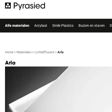
Alle materialen
Acrylaat
Smile Plastics
Buizen en staven
D
Home
Materialen
Lichtdiffusers
Arla
Arla