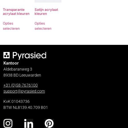
Transparante
Satijn acrylaat
acrylaat kleuren
kleuren
Opties
Opties
selecteren
selecteren
Kantoor
Aldebaranweg 3
8938 BD Leeuwarden
+31 (0)58-7676100
support@pyrasied.com
KvK 01043736
BTW NL8139.40.709 B01