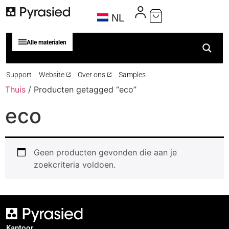
NL
Alle materialen
Support
Website
Over ons
Samples
Thuis
/ Producten getagged “eco”
eco
Geen producten gevonden die aan je
zoekcriteria voldoen.
Kantoor