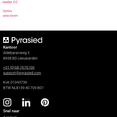
helder CC
Opties
selecteren
Kantoor
Aldebaranweg 3
8938 BD Leeuwarden
+31 (0)58-7676100
support@pyrasied.com
KvK 01043736
BTW NL8139.40.709 B01
Snel naar