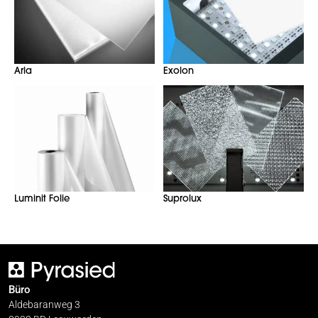
Arla
Exolon
Luminit Folie
Suprolux
Büro
Aldebaranweg 3