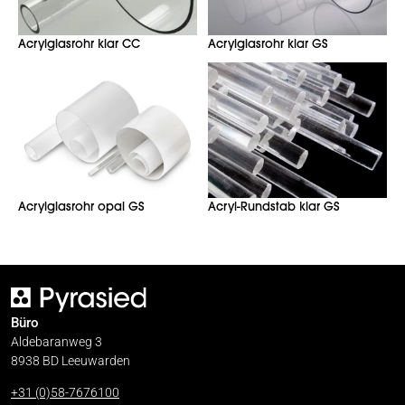
Acrylglasrohr klar CC
Acrylglasrohr klar GS
Acrylglasrohr opal GS
Acryl-Rundstab klar GS
Büro
Aldebaranweg 3
8938 BD Leeuwarden
+31 (0)58-7676100