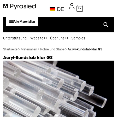
DE
Alle Materialien
Unterstützung
Website
Über uns
Samples
Startseite
Materialien
Rohre und Stäbe
Acryl-Rundstab klar GS
Acryl-Rundstab klar GS