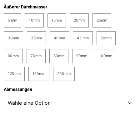
Äußerer Durchmesser
5 mm
10mm
15mm
20mm
25mm
30mm
35mm
40mm
45 mm
50mm
60mm
70mm
80mm
90mm
100mm
120mm
150mm
200mm
Abmessungen