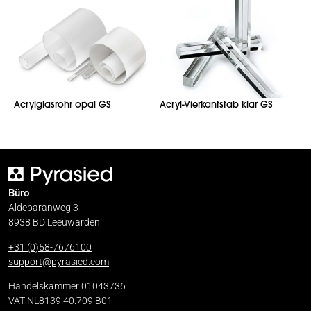
Acrylglasrohr opal GS
Acryl-Vierkantstab klar GS
Büro
Aldebaranweg 3
8938 BD Leeuwarden
+31 (0)58-7676100
support@pyrasied.com
Handelskammer 01043736
VAT NL8139.40.709 B01