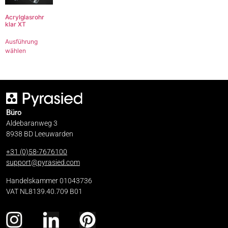
Acrylglasrohr
klar XT
Ausführung
wählen
Büro
Aldebaranweg 3
8938 BD Leeuwarden
+31 (0)58-7676100
support@pyrasied.com
Handelskammer 01043736
VAT NL8139.40.709 B01