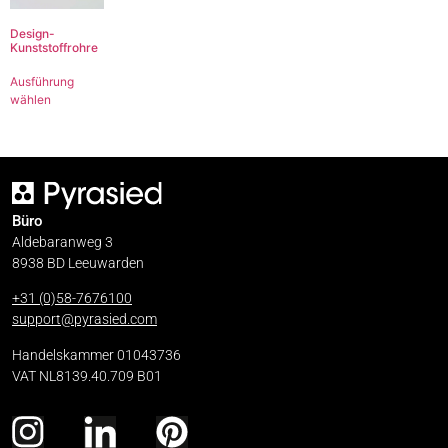
Design-
Kunststoffrohre
Ausführung
wählen
Büro
Aldebaranweg 3
8938 BD Leeuwarden
+31 (0)58-7676100
support@pyrasied.com
Handelskammer 01043736
VAT NL8139.40.709 B01