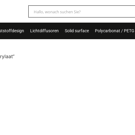
tstoffdesign
Lichtdiffusoren
Solid surface
Polycarbonat / PETG
rylaat“