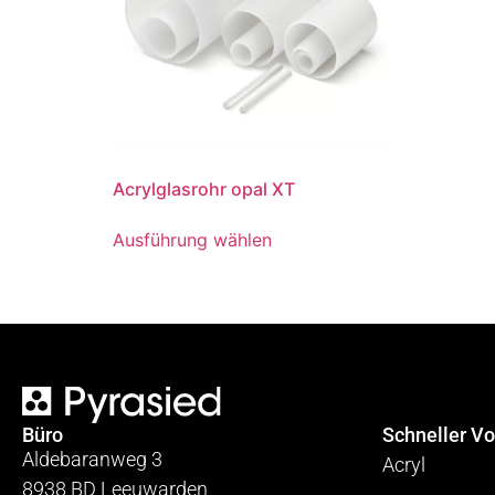
Acrylglasrohr opal XT
Ausführung wählen
Büro
Schneller Vo
Aldebaranweg 3
Acryl
8938 BD Leeuwarden