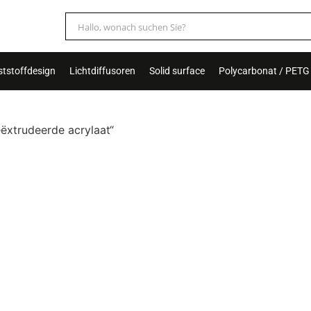
tstoffdesign
Lichtdiffusoren
Solid surface
Polycarbonat / PETG
ëxtrudeerde acrylaat“