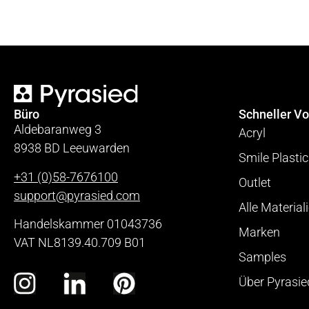
Büro
Schneller Vo
Aldebaranweg 3
Acryl
8938 BD Leeuwarden
Smile Plasti
+31 (0)58-7676100
Outlet
support@pyrasied.com
Alle Material
Handelskammer 01043736
Marken
VAT NL8139.40.709 B01
Samples
Über Pyrasie