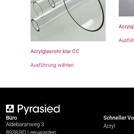
Acrylg
Ausfüh
Acrylglasrohr klar CC
Ausführung wählen
Büro
Schneller Vo
Aldebaranweg 3
Acryl
8938 BD Leeuwarden