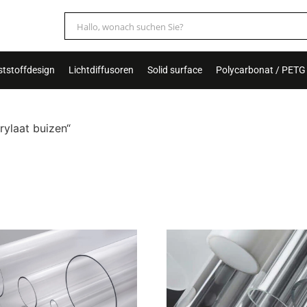
tstoffdesign
Lichtdiffusoren
Solid surface
Polycarbonat / PETG
rylaat buizen“