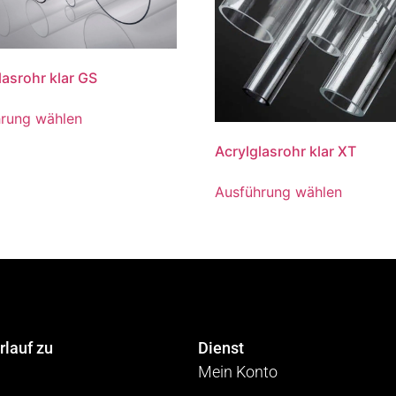
lasrohr klar GS
rung wählen
Acrylglasrohr klar XT
Ausführung wählen
rlauf zu
Dienst
Mein Konto